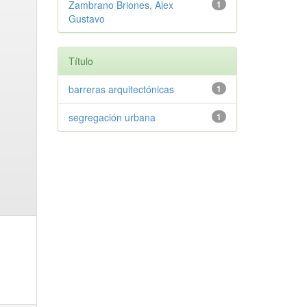
Zambrano Briones, Alex
1
Gustavo
Título
barreras arquitectónicas
1
segregación urbana
1