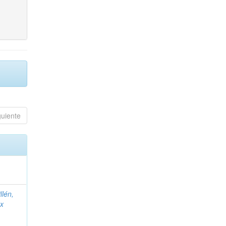
guiente
llén,
ex