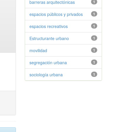
barreras arquitectónicas
1
espacios públicos y privados
1
espacios recreativos
1
Estructurante urbano
1
movilidad
1
segregación urbana
1
sociología urbana
1