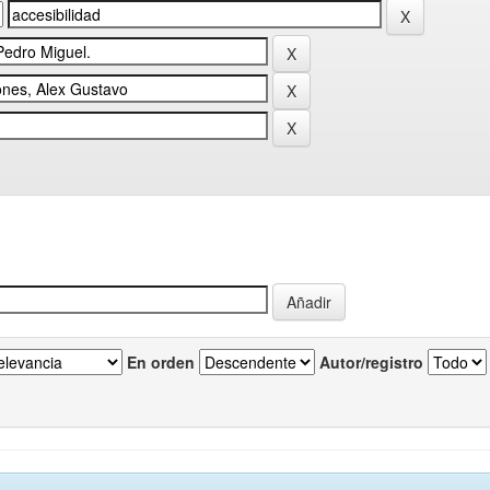
En orden
Autor/registro