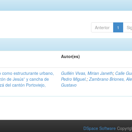
Anterior
1
Si
Autor(es)
do como estructurante urbano,
Guillén Vivas, Mirian Janeth
;
Calle Gui
zón de Jesús” y cancha de
Pedro Miguel.
;
Zambrano Briones, Al
azá del cantón Portoviejo,
Gustavo
DSpace Software
Copyrig