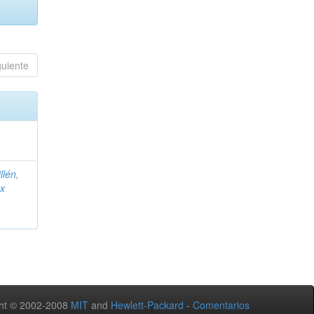
guiente
llén,
ex
ht © 2002-2008
MIT
and
Hewlett-Packard
-
Comentarios