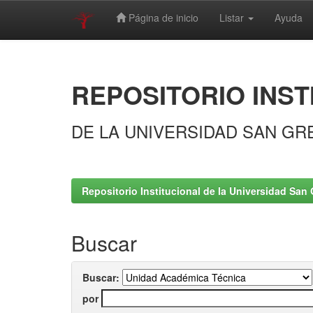
Página de inicio
Listar
Ayuda
Skip
navigation
REPOSITORIO INST
DE LA UNIVERSIDAD SAN GR
Repositorio Institucional de la Universidad San 
Buscar
Buscar:
por