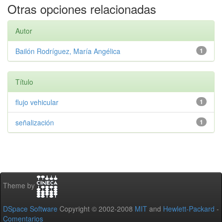
Otras opciones relacionadas
Autor
Bailón Rodríguez, María Angélica
1
Título
flujo vehicular
1
señalización
1
Theme by
DSpace Software
Copyright © 2002-2008
MIT
and
Hewlett-Packard
-
Comentarios