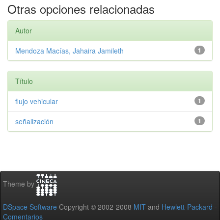
Otras opciones relacionadas
Autor
Mendoza Macías, Jahaira Jamileth
1
Título
flujo vehicular
1
señalización
1
Theme by
DSpace Software
Copyright © 2002-2008
MIT
and
Hewlett-Packard
-
Comentarios