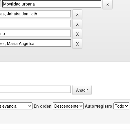
En orden
Autor/registro