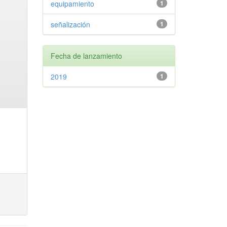
equipamiento
1
señalización
1
Fecha de lanzamiento
2019
1