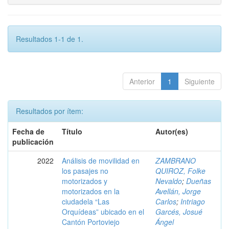
Resultados 1-1 de 1.
Anterior
1
Siguiente
Resultados por ítem:
Fecha de
Título
Autor(es)
publicación
2022
Análisis de movilidad en
ZAMBRANO
los pasajes no
QUIROZ, Folke
motorizados y
Nevaldo
;
Dueñas
motorizados en la
Avellán, Jorge
ciudadela “Las
Carlos
;
Intriago
Orquídeas” ubicado en el
Garcés, Josué
Cantón Portoviejo
Ángel