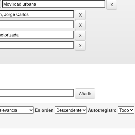
En orden
Autor/registro