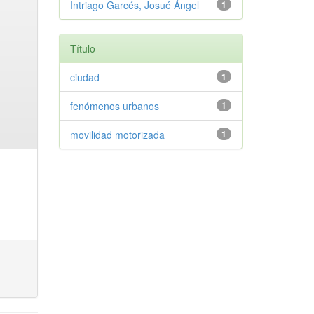
Intriago Garcés, Josué Ángel
1
Título
ciudad
1
fenómenos urbanos
1
movilidad motorizada
1