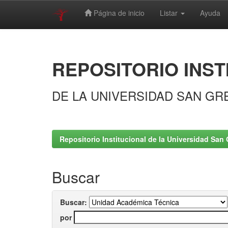
Página de inicio
Listar
Ayuda
Skip
navigation
REPOSITORIO INST
DE LA UNIVERSIDAD SAN GR
Repositorio Institucional de la Universidad San 
Buscar
Buscar:
por