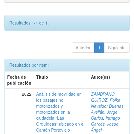
Resultados 1-1 de 1.
Anterior
1
Siguiente
Resultados por ítem:
Fecha de
Título
Autor(es)
publicación
2022
Análisis de movilidad en
ZAMBRANO
los pasajes no
QUIROZ, Folke
motorizados y
Nevaldo
;
Dueñas
motorizados en la
Avellán, Jorge
ciudadela “Las
Carlos
;
Intriago
Orquídeas” ubicado en el
Garcés, Josué
Cantón Portoviejo
Ángel