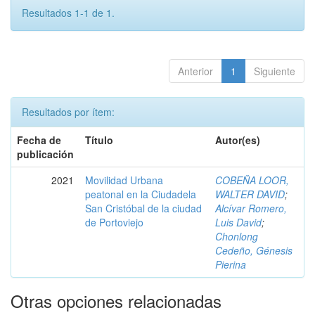
Resultados 1-1 de 1.
Anterior
1
Siguiente
Resultados por ítem:
Fecha de
Título
Autor(es)
publicación
2021
Movilidad Urbana
COBEÑA LOOR,
peatonal en la Ciudadela
WALTER DAVID
;
San Cristóbal de la ciudad
Alcívar Romero,
de Portoviejo
Luis David
;
Chonlong
Cedeño, Génesis
Pierina
Otras opciones relacionadas