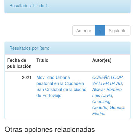
Resultados 1-1 de 1.
Anterior
1
Siguiente
Resultados por ítem:
Fecha de
Título
Autor(es)
publicación
2021
Movilidad Urbana
COBEÑA LOOR,
peatonal en la Ciudadela
WALTER DAVID
;
San Cristóbal de la ciudad
Alcívar Romero,
de Portoviejo
Luis David
;
Chonlong
Cedeño, Génesis
Pierina
Otras opciones relacionadas