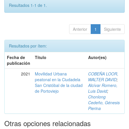
Resultados 1-1 de 1.
Anterior
1
Siguiente
Resultados por ítem:
Fecha de
Título
Autor(es)
publicación
2021
Movilidad Urbana
COBEÑA LOOR,
peatonal en la Ciudadela
WALTER DAVID
;
San Cristóbal de la ciudad
Alcívar Romero,
de Portoviejo
Luis David
;
Chonlong
Cedeño, Génesis
Pierina
Otras opciones relacionadas