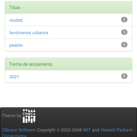
Título
ciudad,
1
fenómenos urbanos
1
peatón
1
Fecha de lanzamiento
2021
1
Theme by
DSpace Software
Copyright © 2002-2008
MIT
and
Hewlett-Packard
-
Comentarios