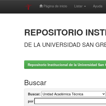
Página de inicio
Listar
Ayuda
Skip
navigation
REPOSITORIO INST
DE LA UNIVERSIDAD SAN GR
Repositorio Institucional de la Universidad San 
Buscar
Buscar:
por