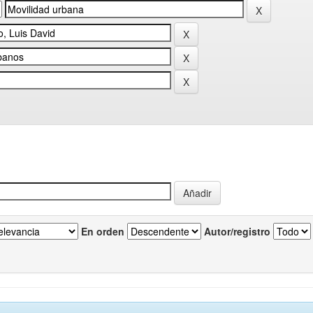
En orden
Autor/registro