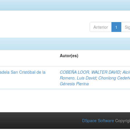
Anterior
1
Si
Autor(es)
adela San Cristóbal de la
COBEÑA LOOR, WALTER DAVID
;
Alcí
Romero, Luis David
;
Chonlong Cedeñ
Génesis Pierina
DSpace Software
Copyrig