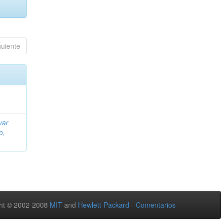
guiente
var
o,
ht © 2002-2008
MIT
and
Hewlett-Packard
-
Comentarios