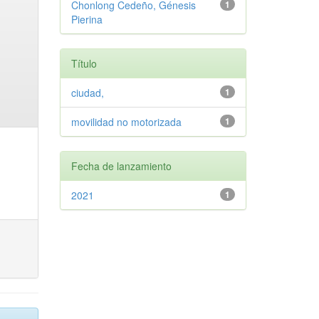
Chonlong Cedeño, Génesis
1
Pierina
Título
ciudad,
1
movilidad no motorizada
1
Fecha de lanzamiento
2021
1