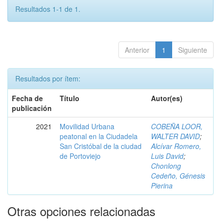
Resultados 1-1 de 1.
Anterior
1
Siguiente
Resultados por ítem:
Fecha de
Título
Autor(es)
publicación
2021
Movilidad Urbana
COBEÑA LOOR,
peatonal en la Ciudadela
WALTER DAVID
;
San Cristóbal de la ciudad
Alcívar Romero,
de Portoviejo
Luis David
;
Chonlong
Cedeño, Génesis
Pierina
Otras opciones relacionadas