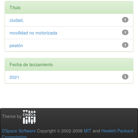
Título
ciudad,
1
movilidad no motorizada
1
peatón
1
Fecha de lanzamiento
2021
1
Theme by
DSpace Software
Copyright © 2002-2008
MIT
and
Hewlett-Packard
-
Comentarios