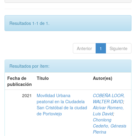
Resultados 1-1 de 1.
Anterior
1
Siguiente
Resultados por ítem:
Fecha de
Título
Autor(es)
publicación
2021
Movilidad Urbana
COBEÑA LOOR,
peatonal en la Ciudadela
WALTER DAVID
;
San Cristóbal de la ciudad
Alcívar Romero,
de Portoviejo
Luis David
;
Chonlong
Cedeño, Génesis
Pierina