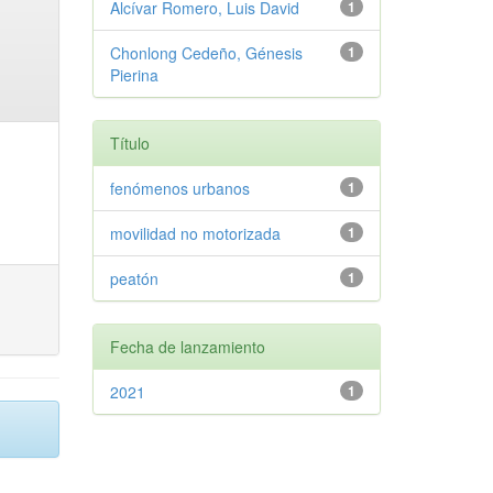
Alcívar Romero, Luis David
1
Chonlong Cedeño, Génesis
1
Pierina
Título
fenómenos urbanos
1
movilidad no motorizada
1
peatón
1
Fecha de lanzamiento
2021
1