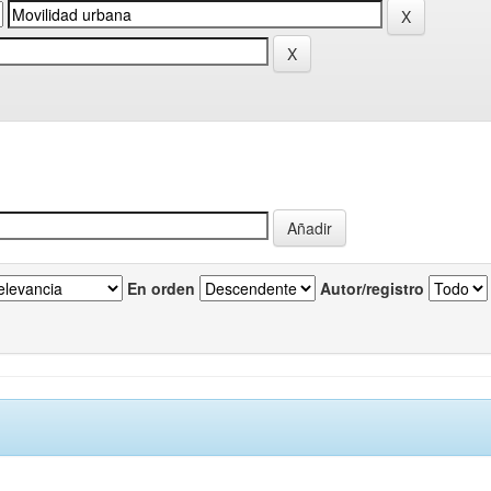
En orden
Autor/registro