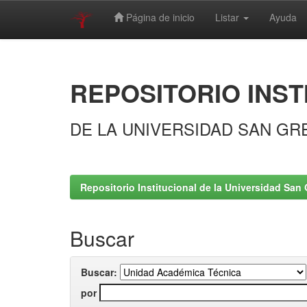
Página de inicio
Listar
Ayuda
Skip
navigation
REPOSITORIO INST
DE LA UNIVERSIDAD SAN GR
Repositorio Institucional de la Universidad San 
Buscar
Buscar:
por