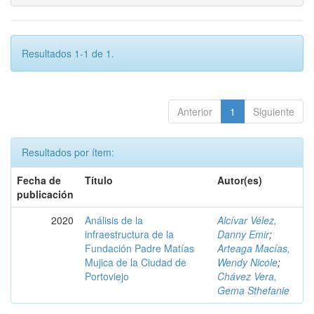
Resultados 1-1 de 1.
Anterior
1
Siguiente
Resultados por ítem:
Fecha de
Título
Autor(es)
publicación
2020
Análisis de la
Alcívar Vélez,
infraestructura de la
Danny Emir
;
Fundación Padre Matías
Arteaga Macías,
Mujica de la Ciudad de
Wendy Nicole
;
Portoviejo
Chávez Vera,
Gema Sthefanie