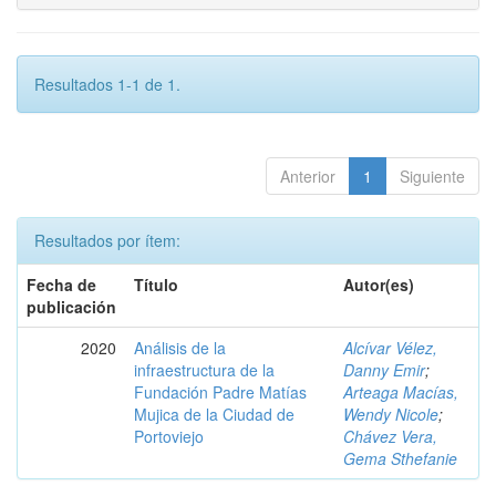
Resultados 1-1 de 1.
Anterior
1
Siguiente
Resultados por ítem:
Fecha de
Título
Autor(es)
publicación
2020
Análisis de la
Alcívar Vélez,
infraestructura de la
Danny Emir
;
Fundación Padre Matías
Arteaga Macías,
Mujica de la Ciudad de
Wendy Nicole
;
Portoviejo
Chávez Vera,
Gema Sthefanie