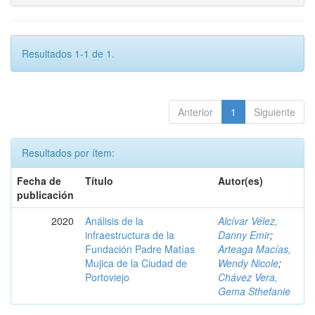
Resultados 1-1 de 1.
Anterior
1
Siguiente
Resultados por ítem:
Fecha de
Título
Autor(es)
publicación
2020
Análisis de la
Alcívar Vélez,
infraestructura de la
Danny Emir
;
Fundación Padre Matías
Arteaga Macías,
Mujica de la Ciudad de
Wendy Nicole
;
Portoviejo
Chávez Vera,
Gema Sthefanie