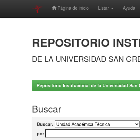
Página de inicio
Listar
Ayuda
Skip
navigation
REPOSITORIO INST
DE LA UNIVERSIDAD SAN GR
Repositorio Institucional de la Universidad San 
Buscar
Buscar:
por