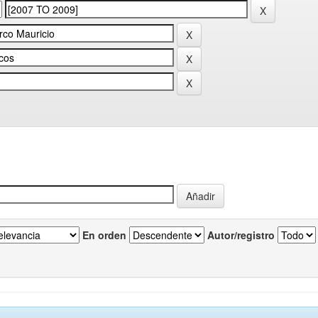
En orden
Autor/registro