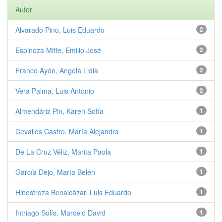
Autor
Alvarado Pino, Luis Eduardo
2
Espinoza Mitte, Emilio José
2
Franco Ayón, Angela Lidia
2
Vera Palma, Luis Antonio
2
Almendáriz Pin, Karen Sofía
1
Cevallos Castro, María Alejandra
1
De La Cruz Véliz, Marita Paola
1
García Dejo, María Belén
1
Hinostroza Benalcázar, Luis Eduardo
1
Intriago Solís, Marcelo David
1