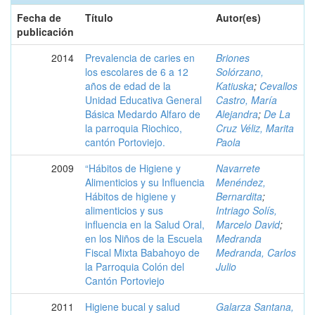
Fecha de
Título
Autor(es)
publicación
2014
Prevalencia de caries en
Briones
los escolares de 6 a 12
Solórzano,
años de edad de la
Katiuska
;
Cevallos
Unidad Educativa General
Castro, María
Básica Medardo Alfaro de
Alejandra
;
De La
la parroquia Riochico,
Cruz Véliz, Marita
cantón Portoviejo.
Paola
2009
“Hábitos de Higiene y
Navarrete
Alimenticios y su Influencia
Menéndez,
Hábitos de higiene y
Bernardita
;
alimenticios y sus
Intriago Solís,
influencia en la Salud Oral,
Marcelo David
;
en los Niños de la Escuela
Medranda
Fiscal Mixta Babahoyo de
Medranda, Carlos
la Parroquia Colón del
Julio
Cantón Portoviejo
2011
Higiene bucal y salud
Galarza Santana,