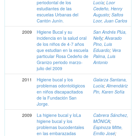
periodontal de los
Lucía
;
Loor
estudiantes de las
Cedeño, Henry
escuelas Urbanas del
Augusto
;
Saltos
Cantón Junín.
Loor, Juan Carlos
2009
Higiene Bucal y su
San Andrés Plúa,
incidencia en la salud oral
Nelly
;
Alvarado
de los niños de 4-7 años
Pino, Luis
que estudian en la escuela
Eduardo
;
Vera
particular Rosa Cedeño de
Palma, Luis
Granizo periodo marzo-
Antonio
julio del 2009
2011
Higiene bucal y los
Galarza Santana,
problemas odontológicos
Lucía
;
Almendáriz
en niños discapacitados
Pin, Karen Sofía
de la Fundación San
Jorge.
2009
La higiene bucal y loLa
Cabrera Sánchez,
higiene bucal y los
MÓNICA
;
problemas bucodentales
Espinoza Mitte,
en las embarazadas
Emilio José
;