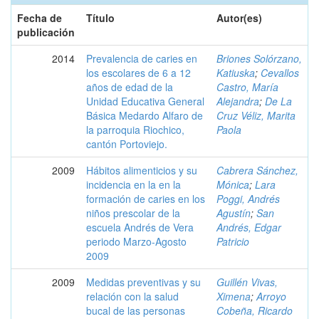
Fecha de
Título
Autor(es)
publicación
2014
Prevalencia de caries en
Briones Solórzano,
los escolares de 6 a 12
Katiuska
;
Cevallos
años de edad de la
Castro, María
Unidad Educativa General
Alejandra
;
De La
Básica Medardo Alfaro de
Cruz Véliz, Marita
la parroquia Riochico,
Paola
cantón Portoviejo.
2009
Hábitos alimenticios y su
Cabrera Sánchez,
incidencia en la en la
Mónica
;
Lara
formación de caries en los
Poggi, Andrés
niños prescolar de la
Agustín
;
San
escuela Andrés de Vera
Andrés, Edgar
periodo Marzo-Agosto
Patricio
2009
2009
Medidas preventivas y su
Guillén Vivas,
relación con la salud
Ximena
;
Arroyo
bucal de las personas
Cobeña, Ricardo