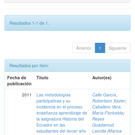
Resultados 1-1 de 1.
Anterior
1
Siguiente
Resultados por ítem:
Fecha de
Título
Autor(es)
publicación
2011
Las metodologías
Calle García,
participativas y su
Robertson Xavier
;
incidencia en el proceso
Caballero Vera,
enseñanza aprendizaje de
María Floricelda
;
la asignatura Historia del
Reyes
Ecuador en las
Guadamud,
estudiantes del tercer año
Leonila Alfarina