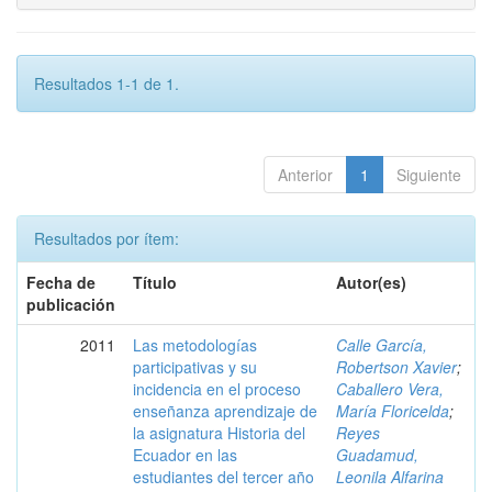
Resultados 1-1 de 1.
Anterior
1
Siguiente
Resultados por ítem:
Fecha de
Título
Autor(es)
publicación
2011
Las metodologías
Calle García,
participativas y su
Robertson Xavier
;
incidencia en el proceso
Caballero Vera,
enseñanza aprendizaje de
María Floricelda
;
la asignatura Historia del
Reyes
Ecuador en las
Guadamud,
estudiantes del tercer año
Leonila Alfarina