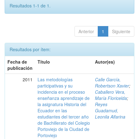
Resultados 1-1 de 1.
Anterior
1
Siguiente
Resultados por ítem:
Fecha de
Título
Autor(es)
publicación
2011
Las metodologías
Calle García,
participativas y su
Robertson Xavier
;
incidencia en el proceso
Caballero Vera,
enseñanza aprendizaje de
María Floricelda
;
la asignatura Historia del
Reyes
Ecuador en las
Guadamud,
estudiantes del tercer año
Leonila Alfarina
de Bachillerato del Colegio
Portoviejo de la Ciudad de
Portoviejo