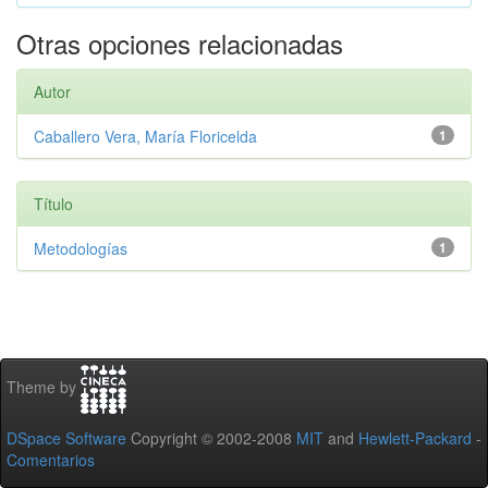
Otras opciones relacionadas
Autor
Caballero Vera, María Floricelda
1
Título
Metodologías
1
Theme by
DSpace Software
Copyright © 2002-2008
MIT
and
Hewlett-Packard
-
Comentarios