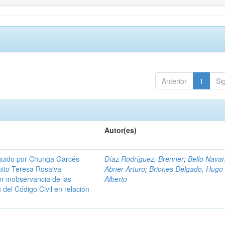
Anterior
1
Si
Autor(es)
guido por Chunga Garcés
Díaz Rodríguez, Brenner
;
Bello Navar
uito Teresa Rosalva
Abner Arturo
;
Briones Delgado, Hugo
or inobservancia de las
Alberto
 del Código Civil en relación