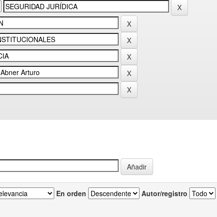
En orden
Autor/registro