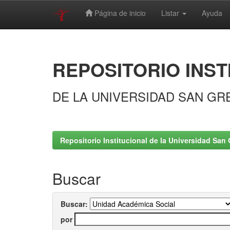
Página de inicio
Listar
Ayuda
Skip
navigation
REPOSITORIO INST
DE LA UNIVERSIDAD SAN GR
Repositorio Institucional de la Universidad San 
Buscar
Buscar:
por