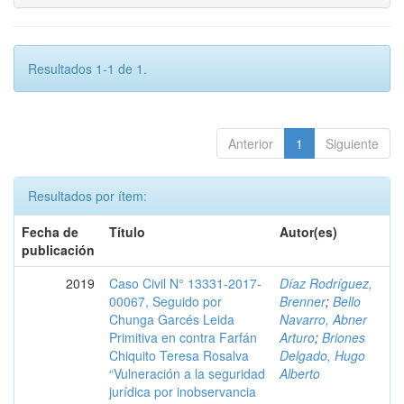
Resultados 1-1 de 1.
Anterior
1
Siguiente
Resultados por ítem:
Fecha de
Título
Autor(es)
publicación
2019
Caso Civil N° 13331-2017-
Díaz Rodríguez,
00067, Seguido por
Brenner
;
Bello
Chunga Garcés Leida
Navarro, Abner
Primitiva en contra Farfán
Arturo
;
Briones
Chiquito Teresa Rosalva
Delgado, Hugo
“Vulneración a la seguridad
Alberto
jurídica por inobservancia