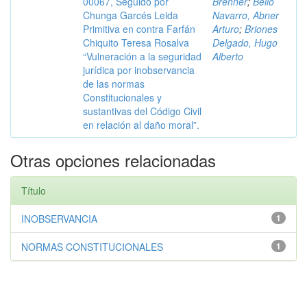
00067, Seguido por
Brenner
;
Bello
Chunga Garcés Leida
Navarro, Abner
Primitiva en contra Farfán
Arturo
;
Briones
Chiquito Teresa Rosalva
Delgado, Hugo
“Vulneración a la seguridad
Alberto
jurídica por inobservancia
de las normas
Constitucionales y
sustantivas del Código Civil
en relación al daño moral”.
Otras opciones relacionadas
Título
INOBSERVANCIA
1
NORMAS CONSTITUCIONALES
1