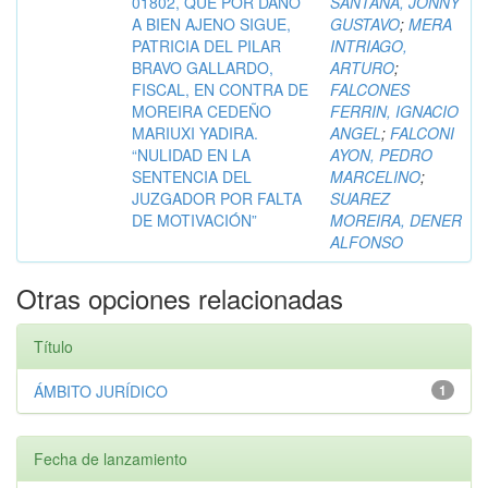
01802, QUE POR DAÑO
SANTANA, JONNY
A BIEN AJENO SIGUE,
GUSTAVO
;
MERA
PATRICIA DEL PILAR
INTRIAGO,
BRAVO GALLARDO,
ARTURO
;
FISCAL, EN CONTRA DE
FALCONES
MOREIRA CEDEÑO
FERRIN, IGNACIO
MARIUXI YADIRA.
ANGEL
;
FALCONI
“NULIDAD EN LA
AYON, PEDRO
SENTENCIA DEL
MARCELINO
;
JUZGADOR POR FALTA
SUAREZ
DE MOTIVACIÓN”
MOREIRA, DENER
ALFONSO
Otras opciones relacionadas
Título
ÁMBITO JURÍDICO
1
Fecha de lanzamiento