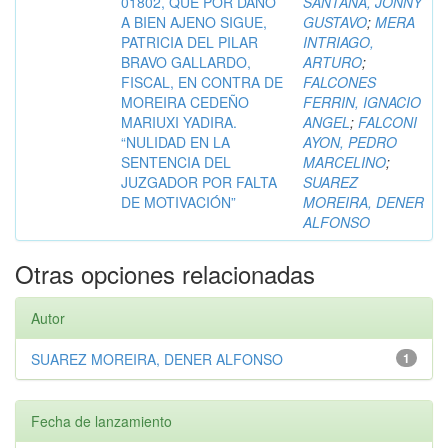
01802, QUE POR DAÑO
SANTANA, JONNY
A BIEN AJENO SIGUE,
GUSTAVO
;
MERA
PATRICIA DEL PILAR
INTRIAGO,
BRAVO GALLARDO,
ARTURO
;
FISCAL, EN CONTRA DE
FALCONES
MOREIRA CEDEÑO
FERRIN, IGNACIO
MARIUXI YADIRA.
ANGEL
;
FALCONI
“NULIDAD EN LA
AYON, PEDRO
SENTENCIA DEL
MARCELINO
;
JUZGADOR POR FALTA
SUAREZ
DE MOTIVACIÓN”
MOREIRA, DENER
ALFONSO
Otras opciones relacionadas
Autor
SUAREZ MOREIRA, DENER ALFONSO
1
Fecha de lanzamiento