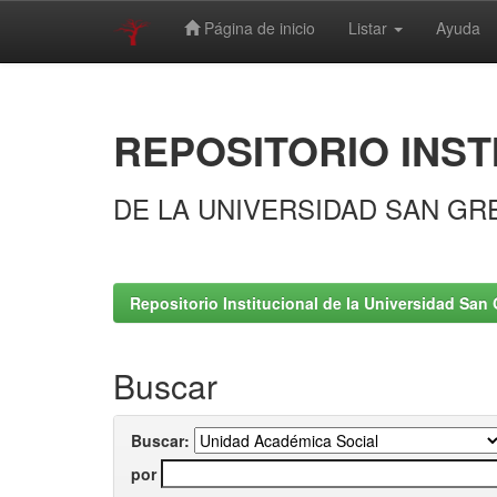
Página de inicio
Listar
Ayuda
Skip
navigation
REPOSITORIO INST
DE LA UNIVERSIDAD SAN GR
Repositorio Institucional de la Universidad San 
Buscar
Buscar:
por