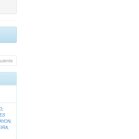
guiente
O
;
ES
AYON,
IRA,