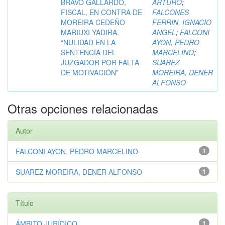
BRAVO GALLARDO,
ARTURO
;
FISCAL, EN CONTRA DE
FALCONES
MOREIRA CEDEÑO
FERRIN, IGNACIO
MARIUXI YADIRA.
ANGEL
;
FALCONI
“NULIDAD EN LA
AYON, PEDRO
SENTENCIA DEL
MARCELINO
;
JUZGADOR POR FALTA
SUAREZ
DE MOTIVACIÓN”
MOREIRA, DENER
ALFONSO
Otras opciones relacionadas
Autor
FALCONI AYON, PEDRO MARCELINO
1
SUAREZ MOREIRA, DENER ALFONSO
1
Título
ÁMBITO JURÍDICO
1