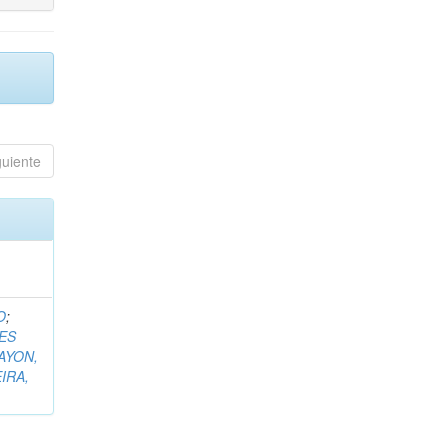
guiente
O
;
ES
AYON,
IRA,