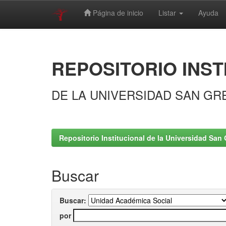
Página de inicio
Listar
Ayuda
Skip
navigation
REPOSITORIO INST
DE LA UNIVERSIDAD SAN GR
Repositorio Institucional de la Universidad San 
Buscar
Buscar:
por