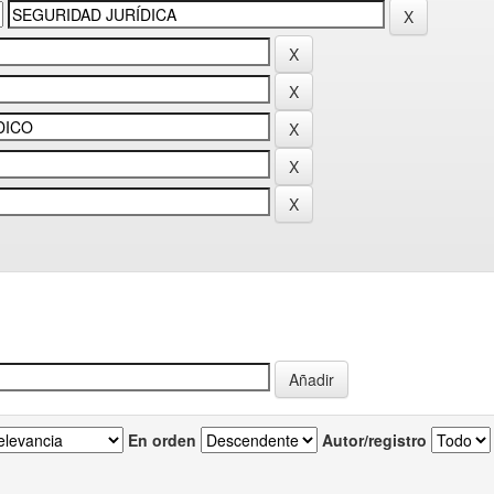
En orden
Autor/registro