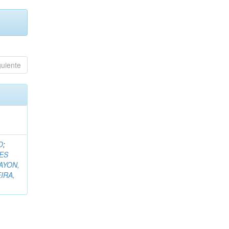
guiente
O
;
ES
AYON,
IRA,