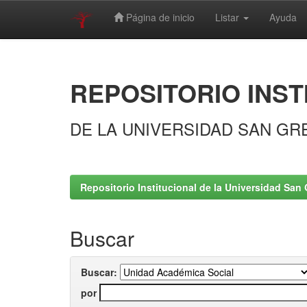
Página de inicio
Listar
Ayuda
Skip
navigation
REPOSITORIO INST
DE LA UNIVERSIDAD SAN GR
Repositorio Institucional de la Universidad San 
Buscar
Buscar:
por