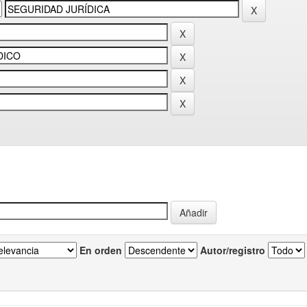
En orden
Autor/registro