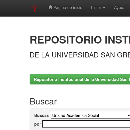
Página de inicio
Listar
Ayuda
Skip
navigation
REPOSITORIO INST
DE LA UNIVERSIDAD SAN GR
Repositorio Institucional de la Universidad San 
Buscar
Buscar:
por