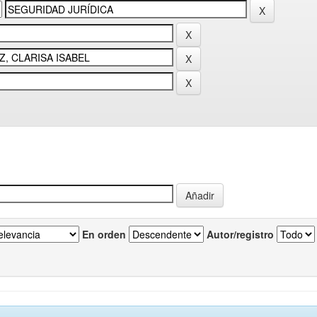
En orden
Autor/registro