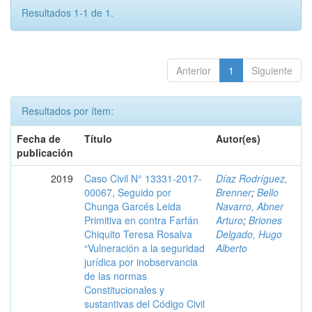
Resultados 1-1 de 1.
Anterior
1
Siguiente
Resultados por ítem:
Fecha de
Título
Autor(es)
publicación
2019
Caso Civil N° 13331-2017-
Díaz Rodríguez,
00067, Seguido por
Brenner
;
Bello
Chunga Garcés Leida
Navarro, Abner
Primitiva en contra Farfán
Arturo
;
Briones
Chiquito Teresa Rosalva
Delgado, Hugo
“Vulneración a la seguridad
Alberto
jurídica por inobservancia
de las normas
Constitucionales y
sustantivas del Código Civil