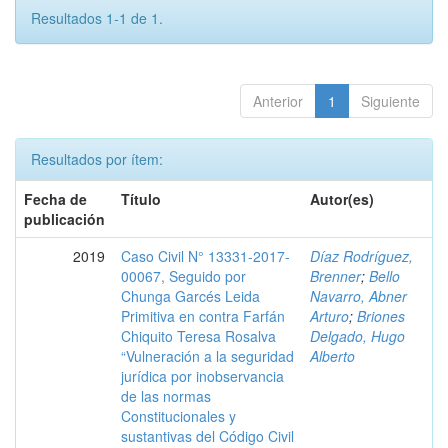
Resultados 1-1 de 1.
Anterior
1
Siguiente
Resultados por ítem:
Fecha de
Título
Autor(es)
publicación
2019
Caso Civil N° 13331-2017-
Díaz Rodríguez,
00067, Seguido por
Brenner
;
Bello
Chunga Garcés Leida
Navarro, Abner
Primitiva en contra Farfán
Arturo
;
Briones
Chiquito Teresa Rosalva
Delgado, Hugo
“Vulneración a la seguridad
Alberto
jurídica por inobservancia
de las normas
Constitucionales y
sustantivas del Código Civil