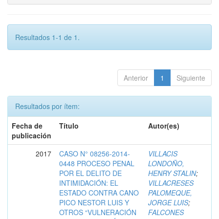
Resultados 1-1 de 1.
Anterior
1
Siguiente
Resultados por ítem:
Fecha de
Título
Autor(es)
publicación
2017
CASO N° 08256-2014-
VILLACIS
0448 PROCESO PENAL
LONDOÑO,
POR EL DELITO DE
HENRY STALIN
;
INTIMIDACIÓN: EL
VILLACRESES
ESTADO CONTRA CANO
PALOMEQUE,
PICO NESTOR LUIS Y
JORGE LUIS
;
OTROS “VULNERACIÓN
FALCONES