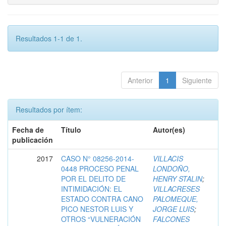
Resultados 1-1 de 1.
Anterior
1
Siguiente
Resultados por ítem:
Fecha de
Título
Autor(es)
publicación
2017
CASO N° 08256-2014-
VILLACIS
0448 PROCESO PENAL
LONDOÑO,
POR EL DELITO DE
HENRY STALIN
;
INTIMIDACIÓN: EL
VILLACRESES
ESTADO CONTRA CANO
PALOMEQUE,
PICO NESTOR LUIS Y
JORGE LUIS
;
OTROS “VULNERACIÓN
FALCONES