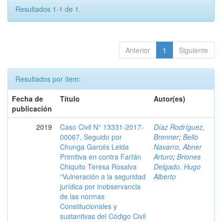
Resultados 1-1 de 1.
Anterior
1
Siguiente
Resultados por ítem:
Fecha de
Título
Autor(es)
publicación
2019
Caso Civil N° 13331-2017-
Díaz Rodríguez,
00067, Seguido por
Brenner
;
Bello
Chunga Garcés Leida
Navarro, Abner
Primitiva en contra Farfán
Arturo
;
Briones
Chiquito Teresa Rosalva
Delgado, Hugo
“Vulneración a la seguridad
Alberto
jurídica por inobservancia
de las normas
Constitucionales y
sustantivas del Código Civil