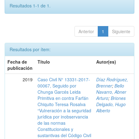
Resultados 1-1 de 1.
Anterior
1
Siguiente
Resultados por ítem:
Fecha de
Título
Autor(es)
publicación
2019
Caso Civil N° 13331-2017-
Díaz Rodríguez,
00067, Seguido por
Brenner
;
Bello
Chunga Garcés Leida
Navarro, Abner
Primitiva en contra Farfán
Arturo
;
Briones
Chiquito Teresa Rosalva
Delgado, Hugo
“Vulneración a la seguridad
Alberto
jurídica por inobservancia
de las normas
Constitucionales y
sustantivas del Código Civil