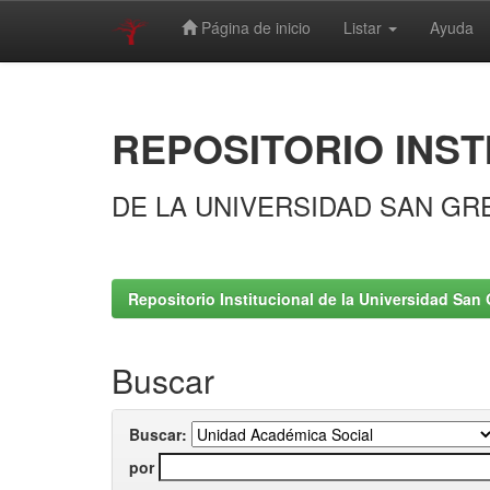
Página de inicio
Listar
Ayuda
Skip
navigation
REPOSITORIO INST
DE LA UNIVERSIDAD SAN GR
Repositorio Institucional de la Universidad San 
Buscar
Buscar:
por