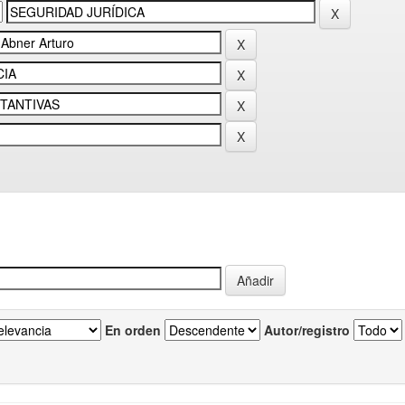
En orden
Autor/registro