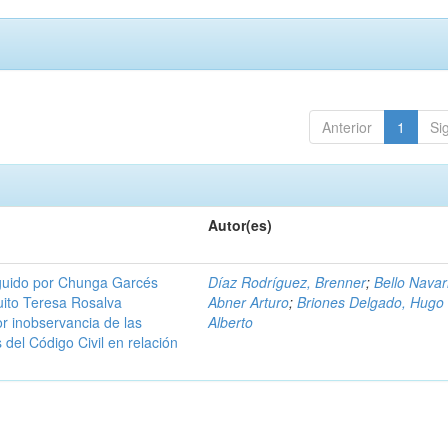
Anterior
1
Si
Autor(es)
guido por Chunga Garcés
Díaz Rodríguez, Brenner
;
Bello Navar
uito Teresa Rosalva
Abner Arturo
;
Briones Delgado, Hugo
or inobservancia de las
Alberto
 del Código Civil en relación