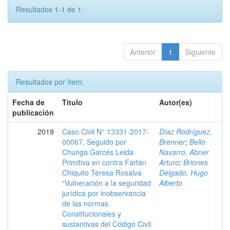
Resultados 1-1 de 1.
Anterior
1
Siguiente
Resultados por ítem:
Fecha de
Título
Autor(es)
publicación
2019
Caso Civil N° 13331-2017-
Díaz Rodríguez,
00067, Seguido por
Brenner
;
Bello
Chunga Garcés Leida
Navarro, Abner
Primitiva en contra Farfán
Arturo
;
Briones
Chiquito Teresa Rosalva
Delgado, Hugo
“Vulneración a la seguridad
Alberto
jurídica por inobservancia
de las normas
Constitucionales y
sustantivas del Código Civil