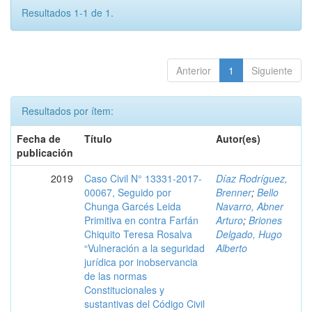
Resultados 1-1 de 1.
Anterior
1
Siguiente
Resultados por ítem:
Fecha de
Título
Autor(es)
publicación
2019
Caso Civil N° 13331-2017-
Díaz Rodríguez,
00067, Seguido por
Brenner
;
Bello
Chunga Garcés Leida
Navarro, Abner
Primitiva en contra Farfán
Arturo
;
Briones
Chiquito Teresa Rosalva
Delgado, Hugo
“Vulneración a la seguridad
Alberto
jurídica por inobservancia
de las normas
Constitucionales y
sustantivas del Código Civil