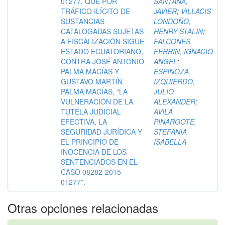
01277. QUE POR
SANTANA,
TRÁFICO ILÍCITO DE
JAVIER
;
VILLACIS
SUSTANCIAS
LONDOÑO,
CATALOGADAS SUJETAS
HENRY STALIN
;
A FISCALIZACIÓN SIGUE
FALCONES
ESTADO ECUATORIANO,
FERRIN, IGNACIO
CONTRA JOSÉ ANTONIO
ANGEL
;
PALMA MACÍAS Y
ESPINOZA
GUSTAVO MARTÍN
IZQUIERDO,
PALMA MACÍAS, “LA
JULIO
VULNERACIÓN DE LA
ALEXANDER
;
TUTELA JUDICIAL
AVILA
EFECTIVA, LA
PINARGOTE,
SEGURIDAD JURÍDICA Y
STEFANIA
EL PRINCIPIO DE
ISABELLA
INOCENCIA DE LOS
SENTENCIADOS EN EL
CASO 08282-2015-
01277”.
Otras opciones relacionadas