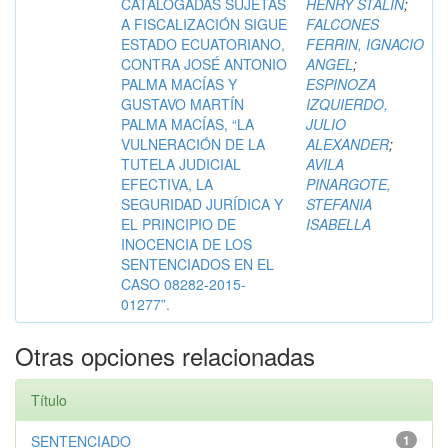
CATALOGADAS SUJETAS
HENRY STALIN
;
A FISCALIZACIÓN SIGUE
FALCONES
ESTADO ECUATORIANO,
FERRIN, IGNACIO
CONTRA JOSÉ ANTONIO
ANGEL
;
PALMA MACÍAS Y
ESPINOZA
GUSTAVO MARTÍN
IZQUIERDO,
PALMA MACÍAS, “LA
JULIO
VULNERACIÓN DE LA
ALEXANDER
;
TUTELA JUDICIAL
AVILA
EFECTIVA, LA
PINARGOTE,
SEGURIDAD JURÍDICA Y
STEFANIA
EL PRINCIPIO DE
ISABELLA
INOCENCIA DE LOS
SENTENCIADOS EN EL
CASO 08282-2015-
01277”.
Otras opciones relacionadas
Título
SENTENCIADO
1