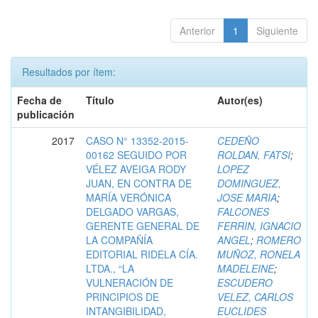
Anterior
1
Siguiente
Resultados por ítem:
Fecha de
Título
Autor(es)
publicación
2017
CASO N° 13352-2015-
CEDEÑO
00162 SEGUIDO POR
ROLDAN, FATSI
;
VÉLEZ AVEIGA RODY
LOPEZ
JUAN, EN CONTRA DE
DOMINGUEZ,
MARÍA VERÓNICA
JOSE MARIA
;
DELGADO VARGAS,
FALCONES
GERENTE GENERAL DE
FERRIN, IGNACIO
LA COMPAÑÍA
ANGEL
;
ROMERO
EDITORIAL RIDELA CÍA.
MUÑOZ, RONELA
LTDA., “LA
MADELEINE
;
VULNERACIÓN DE
ESCUDERO
PRINCIPIOS DE
VELEZ, CARLOS
INTANGIBILIDAD,
EUCLIDES