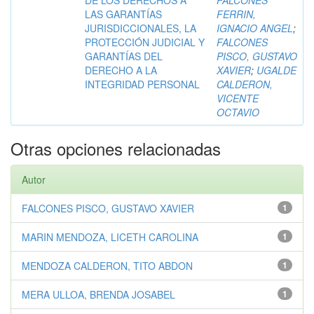
DE LOS DERECHOS A
FALCONES
LAS GARANTÍAS
FERRIN,
JURISDICCIONALES, LA
IGNACIO ANGEL
;
PROTECCIÓN JUDICIAL Y
FALCONES
GARANTÍAS DEL
PISCO, GUSTAVO
DERECHO A LA
XAVIER
;
UGALDE
INTEGRIDAD PERSONAL
CALDERON,
VICENTE
OCTAVIO
Otras opciones relacionadas
Autor
FALCONES PISCO, GUSTAVO XAVIER
1
MARIN MENDOZA, LICETH CAROLINA
1
MENDOZA CALDERON, TITO ABDON
1
MERA ULLOA, BRENDA JOSABEL
1