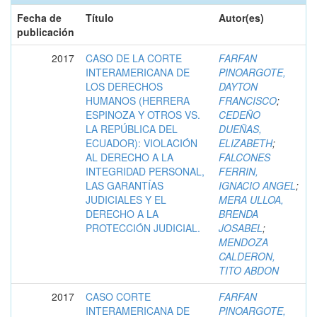
Fecha de
Título
Autor(es)
publicación
2017
CASO DE LA CORTE
FARFAN
INTERAMERICANA DE
PINOARGOTE,
LOS DERECHOS
DAYTON
HUMANOS (HERRERA
FRANCISCO
;
ESPINOZA Y OTROS VS.
CEDEÑO
LA REPÚBLICA DEL
DUEÑAS,
ECUADOR): VIOLACIÓN
ELIZABETH
;
AL DERECHO A LA
FALCONES
INTEGRIDAD PERSONAL,
FERRIN,
LAS GARANTÍAS
IGNACIO ANGEL
;
JUDICIALES Y EL
MERA ULLOA,
DERECHO A LA
BRENDA
PROTECCIÓN JUDICIAL.
JOSABEL
;
MENDOZA
CALDERON,
TITO ABDON
2017
CASO CORTE
FARFAN
INTERAMERICANA DE
PINOARGOTE,