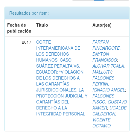
Resultados por ítem:
Fecha de
Título
Autor(es)
publicación
2017
CORTE
FARFAN
INTERAMERICANA DE
PINOARGOTE,
LOS DERECHOS
DAYTON
HUMANOS. CASO
FRANCISCO
;
SUÁREZ PERALTA VS.
ALCIVAR TOALA,
ECUADOR: “VIOLACIÓN
MALLURY
;
DE LOS DERECHOS A
FALCONES
LAS GARANTÍAS
FERRIN,
JURISDICCIONALES, LA
IGNACIO ANGEL
;
PROTECCIÓN JUDICIAL Y
FALCONES
GARANTÍAS DEL
PISCO, GUSTAVO
DERECHO A LA
XAVIER
;
UGALDE
INTEGRIDAD PERSONAL
CALDERON,
VICENTE
OCTAVIO