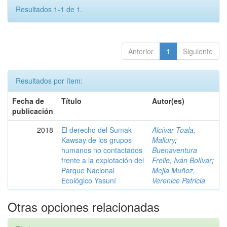
Resultados 1-1 de 1.
Anterior
1
Siguiente
Resultados por ítem:
Fecha de
Título
Autor(es)
publicación
2018
El derecho del Sumak
Alcívar Toala,
Kawsay de los grupos
Mallury
;
humanos no contactados
Buenaventura
frente a la explotación del
Freile, Iván Bolívar
;
Parque Nacional
Mejia Muñoz,
Ecológico Yasuní
Verenice Patricia
Otras opciones relacionadas