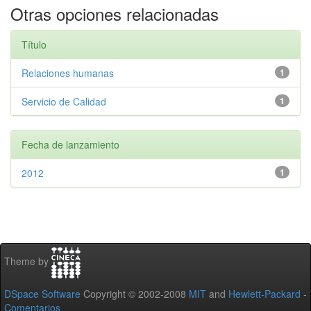
Otras opciones relacionadas
Título
Relaciones humanas
1
Servicio de Calidad
1
Fecha de lanzamiento
2012
1
Theme by
DSpace Software
Copyright © 2002-2008
MIT
and
Hewlett-Packard
-
Comentarios