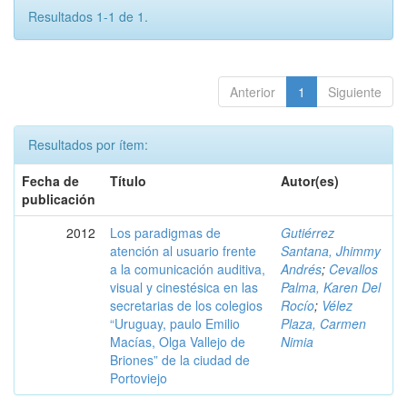
Resultados 1-1 de 1.
Anterior
1
Siguiente
Resultados por ítem:
Fecha de
Título
Autor(es)
publicación
2012
Los paradigmas de
Gutiérrez
atención al usuario frente
Santana, Jhimmy
a la comunicación auditiva,
Andrés
;
Cevallos
visual y cinestésica en las
Palma, Karen Del
secretarias de los colegios
Rocío
;
Vélez
“Uruguay, paulo Emilio
Plaza, Carmen
Macías, Olga Vallejo de
Nimia
Briones” de la ciudad de
Portoviejo